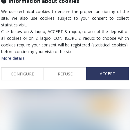
Information about cookies
We use technical cookies to ensure the proper functioning of the
site, we also use cookies subject to your consent to collect
statistics visit.
Droit des affaires
Click below on & laquo; ACCEPT & raquo; to accept the deposit of
Réseaux de distribution sélective : la tête
all cookies or on & laquo; CONFIGURE & raquo; to choose which
de réseau est libre dans le choix de ses
cookies require your consent will be registered (statistical cookies),
distributeurs
before continuing your visit to the site.
More details
ACCEPT
CONFIGURE
REFUSE
Ten event
Jérôme LAMAL représente le
département social de TEN France au
colloque du 11 octobre organisé par