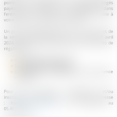
points-clés de l’acquisition et de la prise des congés
payés, pour sécuriser leur organisation dans
l’entreprise, de la manière la plus adaptée possible à
votre activité et aux attentes des salariés.
Un point sera également fait sur les conséquences de
la rétroactivité des dispositions de la loi du 22 avril
2024, pour vous permettre de gérer les demandes de
régularisation.
Mardi 25 juin 2024 de 9h à 13h
Tarif : 480 € HT par stagiaire
En présentiel ou en distanciel (visio-conférence
en direct).
Pour toute information supplémentaire et/ou
inscription, contactez-nous : par mail à l’adresse
:
formation@tenfrance.com
, par téléphone au
05.49.55.99.17