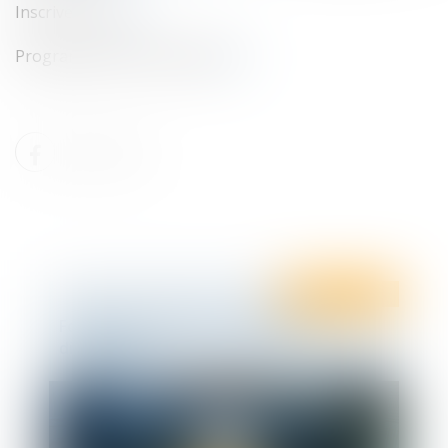
Inscrivez-vous
ICI
Programme de la formation
ICI
Ten Info
Ten Formation
Formation - Mener un entretien
disciplinaire