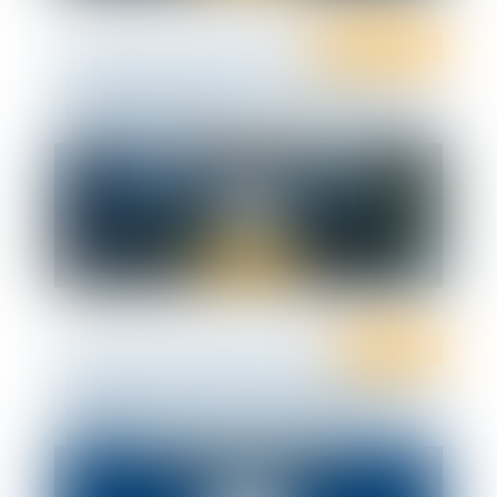
Ten Info
Ten Formation
Formation - L’employeur face à la vie
privée du salarié
Droit social
Equilibre entre respect de la vie privée et
pouvoir disciplinaire : Attention aux
pièges !