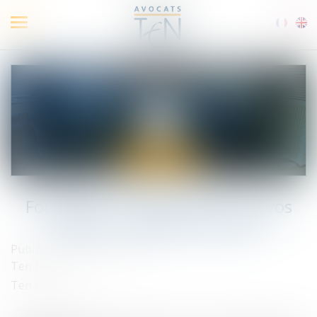
Ouvrir
le
menu
Formation - Gestion des CP de vos
salariés : reprenez la main !
Published on :
03/06/2024
Ten Info
Ten Formation