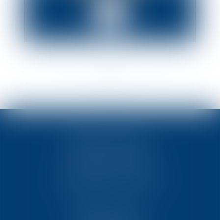
<<
<
...
3
4
5
6
7
8
9
...
>
>>
TEN POITIERS
23, rue Victor Grignard
Pôle République 2 – CS61074
86061 POITIERS CEDEX 9
TEN PARIS