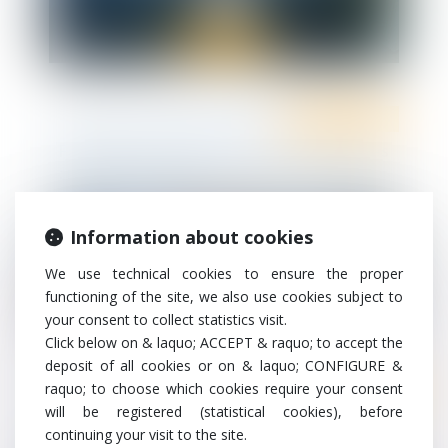
Ten Info
Ten Formation
Formation - Gestion des CP de vos salariés
: reprenez la main !
Information about cookies
We use technical cookies to ensure the proper
functioning of the site, we also use cookies subject to
your consent to collect statistics visit.
Click below on & laquo; ACCEPT & raquo; to accept the
deposit of all cookies or on & laquo; CONFIGURE &
raquo; to choose which cookies require your consent
Ten Info
will be registered (statistical cookies), before
Ten Formation
Formation - Recruter un salarié étranger :
continuing your visit to the site.
les bons réflexes à adopter