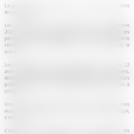
La gestion des congés payés est un sujet sensible dans
les entreprises.
Les arrêts de la Cour de cassation du 13 septembre
2023, consacrant l’acquisition de congés pendant les
périodes d’arrêts maladie, et ceci de manière
rétroactive, ont ramené ce sujet sur le devant de la
scène.
Les modifications du Code du travail, par la loi du 22
avril 2024, que cette jurisprudence a entrainées,
doivent amener les entreprises à s’interroger sur leurs
pratiques actuelles, en matière de gestion des droits à
congés.
Une vérification de la légalité de ces pratiques mais
aussi leur adaptation au nouveau contexte légal,
s’imposent.
L’objectif de cette formation est de reprendre les