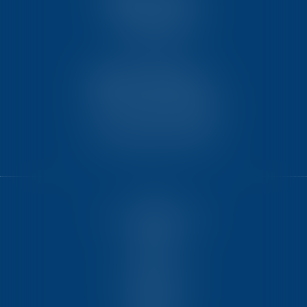
18 avenue de l’opéra
75008 PARIS
TEN BORDEAUX
7 Avenue Raymond Manaud
Ilôt C3-1 - Bât. B - CS60267
33525 BRUGES CEDEX
HOME
GET TO KNOW US BETTER
EXPERTISE
TEAM
TRAINING COURSES
VIDEOS