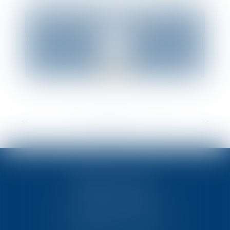
<<
<
...
7
8
9
10
11
12
13
...
>
>>
TEN POITIERS
23, rue Victor Grignard
Pôle République 2 – CS61074