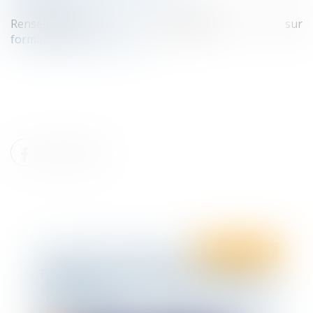
Renseignements au 05.49.55.99.17 ou sur
formation@tenfrance.com
Ten Info
Ten Formation
Formation - Les matinées de la fonction
publique 2023