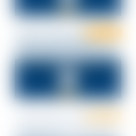
Ten Info
Ten Formation
Formation : Grève des salariés - «
Comment réagir face à un conflit social »
Ten Info
Ten Formation
Formation: Négocier en entreprise sans
délégué syndical