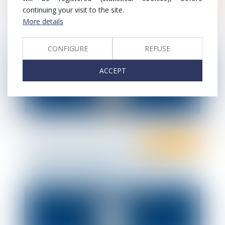
Ten Info
continuing your visit to the site.
Ten Formation
Formation - Les essentiels du droit du
More details
travail 2023
CONFIGURE
REFUSE
ACCEPT
Ten Info
Ten Formation
Formation : Renouvellement du CSE -
Anticiper les pièges