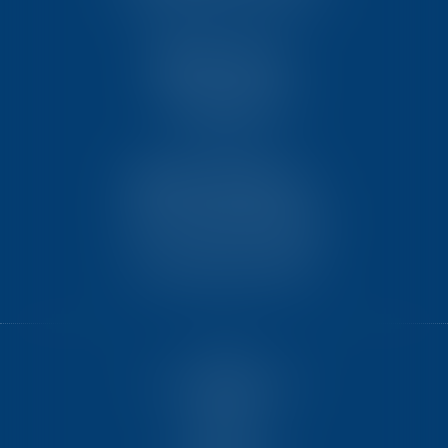
86061 POITIERS CEDEX 9
TEN PARIS
18 avenue de l’opéra
75008 PARIS
TEN BORDEAUX
7 Avenue Raymond Manaud
Ilôt C3-1 - Bât. B - CS60267
33525 BRUGES CEDEX
HOME
GET TO KNOW US BETTER
EXPERTISE
TEAM