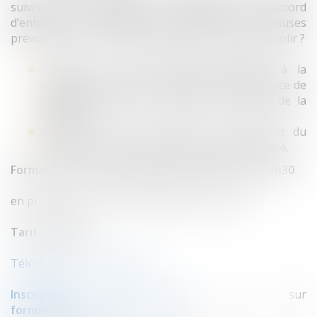
suivre pour négocier ou renégocier un accord
d’entreprise sans délégué syndical ? Quelles clauses
prévoir dans un accord et quelles formalités accomplir ?
Connaître le cadre juridique applicable à la
négociation collective d’entreprise en l’absence de
délégué syndical, en fonction de l’effectif de la
structure,
Acquérir les bons réflexes tant s’agissant du
contenu à prévoir que de la procédure à suivre.
Formation le mardi 6 décembre 2022 de 14h à 17h30
en présentiel ou en visioconférence en direct.
Tarif : 420 € HT
Téléchargez le programme
Inscription en ligne
ou sur
formation@tenfrance.com