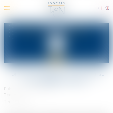
Ouvrir
le
menu
Formation: Négocier en entreprise
sans délégué syndical
Published on :
24/11/2022
Ten Info
Ten Formation