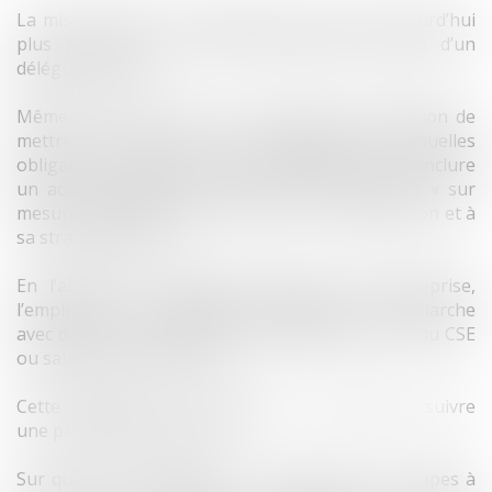
La mise en œuvre du dialogue social n’est aujourd’hui
plus réservée aux seules entreprises dotées d’un
délégué syndical.
Même lorsqu’elle n’est pas assujettie à l’obligation de
mettre en œuvre des négociations annuelles
obligatoires (NAO), l’entreprise peut souhaiter conclure
un accord collectif, afin de se doter d’un cadre « sur
mesure », adapté à son activité, à son organisation et à
sa stratégie sociale.
En l’absence de délégué syndical dans l’entreprise,
l’employeur a la possibilité d’engager cette démarche
avec d’autres partenaires à la négociation, élus du CSE
ou salariés de l’entreprise.
Cette négociation « dérogatoire » suppose de suivre
une procédure spécifique.
Sur quels thèmes négocier ? Quelles sont les étapes à