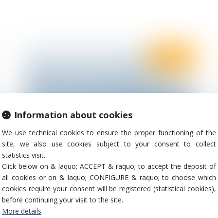
Ten Info
Droit social
#SOCIAL – « Flash » : COVID-19 : Les
précisions récentes de la CNIL sur les
modalités de mise en œuvre du
télétravail
Information about cookies
We use technical cookies to ensure the proper functioning of the
site, we also use cookies subject to your consent to collect
statistics visit.
Click below on & laquo; ACCEPT & raquo; to accept the deposit of
all cookies or on & laquo; CONFIGURE & raquo; to choose which
Ten Info
cookies require your consent will be registered (statistical cookies),
Droit social
before continuing your visit to the site.
COVID-19 : Actualisation du protocole
national sanitaire en entreprise au 29
More details