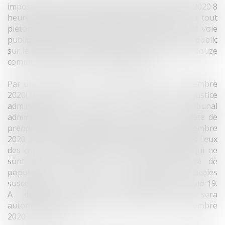
imposé le port du masque, à compter du 29 août 2020 8
heures et jusqu’au 30 septembre 2020 inclus, à tout
piéton âgé d’au moins onze ans, circulant sur la voie
publique et dans l’ensemble des lieux ouverts au public
sur le territoire la commune de Strasbourg et de douze
communes de plus de 10 000 habitants.
Par une ordonnance de référé-liberté du 2 septembre
2020(1) (article L. 521-1 du code de justice
administrative), le juge des référés du tribunal
administratif de Strasbourg a enjoint à la Préfète de
prendre un nouvel arrêté, au plus tard le 7 septembre
2020 à 12 heures, excluant du port du masque les lieux
des communes visées et les périodes horaires qui ne
sont pas caractérisés par une forte densité de
population ou par des circonstances locales
susceptibles de favoriser la propagation de la covid-19.
A défaut, l’arrêté du 28 août 2020 sera
automatiquement suspendu à compter du 7 septembre
2020 à 12 heures.