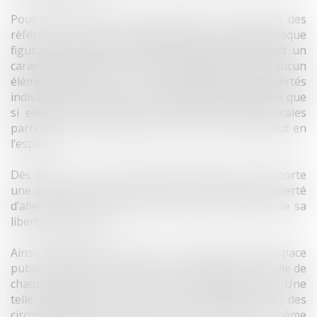
Pour aboutir à une telle décision, la juridiction des
référés a considéré que l’obligation de port du masque
figurant dans l’arrêté du 28 août 2020 présentait un
caractère général et absolu qui n’était justifié par aucun
élément précis. Or, des restrictions aux libertés
individuelles ne peuvent être légalement apportées que
si elles sont justifiées par des circonstances locales
particulières, notamment sanitaires, qui font défaut en
l’espèce.
Dès lors, pour la juridiction des référés, l’arrêté porte
une atteinte grave et manifestement illégale à la liberté
d’aller et venir et au droit de chacun au respect de sa
liberté personnelle.
Ainsi, l’obligation de porter un masque dans l’espace
public constitue une atteinte à la liberté personnelle de
chaque citoyen et restreint sa liberté de circuler. Une
telle atteinte doit donc être justifiée par des
circonstances locales particulières, quand bien même