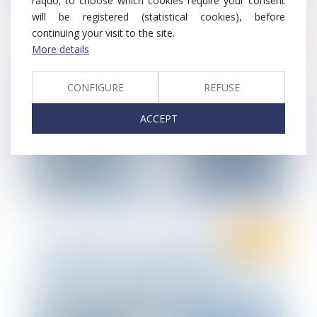
raquo; to choose which cookies require your consent
will be registered (statistical cookies), before
continuing your visit to the site.
Droit public
More details
Infographie Ten France : Actualité en
droit social - Septembre 2020
CONFIGURE
REFUSE
ACCEPT
Ten Info
Recrutement : Avocat collaborateur
libéral en Droit public à Poitiers