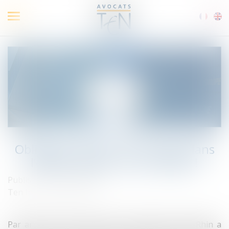
Ouvrir
le
menu
Obligation de port du masque dans
l’espace public : Pas si simple !
Published on :
07/09/2020
Ten Info
/
Droit public
Par arrêté du 28 août 2020, la Préfète du Bas-Rhin a