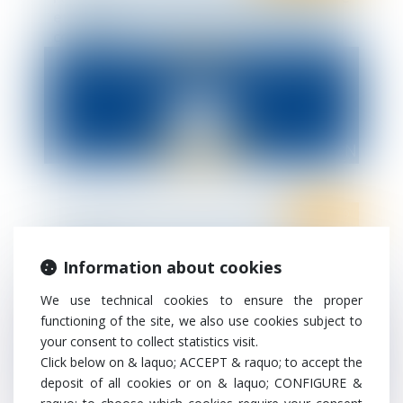
et les règles en matière de ruptures de
contrats
Ten Info
Recrutement : Juriste en droit social à
Poitiers
Information about cookies
We use technical cookies to ensure the proper
functioning of the site, we also use cookies subject to
your consent to collect statistics visit.
Click below on & laquo; ACCEPT & raquo; to accept the
deposit of all cookies or on & laquo; CONFIGURE &