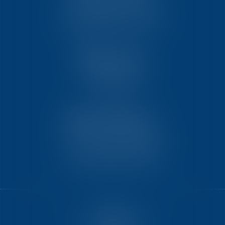
Pôle République 2 – CS61074
86061 POITIERS CEDEX 9
TEN PARIS
18 avenue de l’opéra
75008 PARIS
TEN BORDEAUX
7 Avenue Raymond Manaud
Ilôt C3-1 - Bât. B - CS60267
33525 BRUGES CEDEX
HOME
GET TO KNOW US BETTER