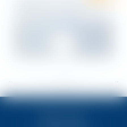
Obligation de port du masque dans
l’espace public : Pas si simple !
<<
<
...
26
27
28
29
30
31
32
...
>
>>
TEN POITIERS
23, rue Victor Grignard