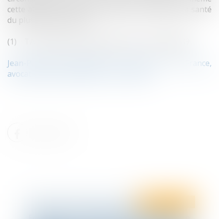
cette atteinte aurait pour objectif de protéger la santé
du plus grand nombre !
(1) TA Strasbourg 2 septembre 2020, n°2005349
Jean-Philippe LACHAUME, SCP d’avocats TEN France,
avocat associé spécialisé en droit public
Ten Info
Ten Formation
Formation : Les bases du droit disciplinaire