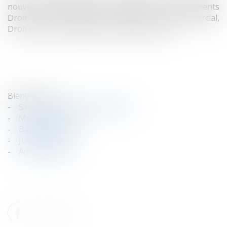
nouveaux collaborateurs au sein de ses départements
Droit de la propriété intellectuelle, Droit commercial,
Droit pénal, Droit public et Droit immobilier.
Bienvenue à :
-
Sandrine ANDRIAMANANKAJA
-
Marion BOIGE
-
Baptiste LE FORT
-
Justine NAU
-
Adrien LEVREY