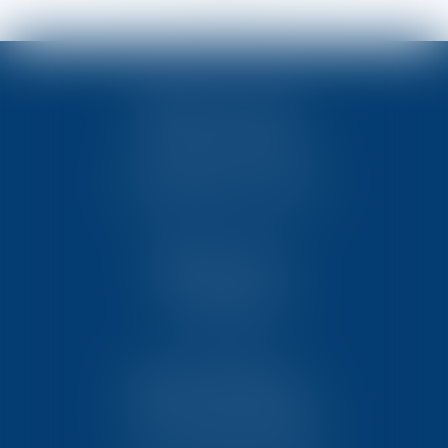
TEN POITIERS
23, rue Victor Grignard
Pôle République 2 – CS61074
86061 POITIERS CEDEX 9
TEN PARIS
18 avenue de l’opéra
75008 PARIS
TEN BORDEAUX
7 Avenue Raymond Manaud
Ilôt C3-1 - Bât. B - CS60267