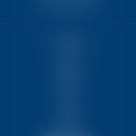
33525 BRUGES CEDEX
HOME
GET TO KNOW US BETTER
EXPERTISE
TEAM
TRAINING COURSES
VIDEOS
JOIN OUR TEAM
CONTACT US
FEES
PARTNERS
LEGAL TERMS
SITEMAP
ARTICLES