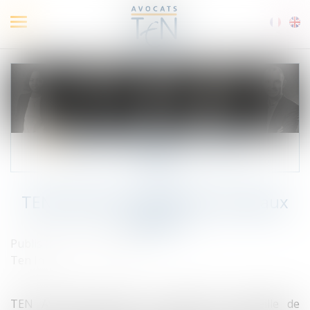
Ouvrir
le
menu
TEN Avocats accueille de nouveaux
talents
Published on :
05/03/2021
Ten Info
TEN Avocats renforce ses équipes et accueille de