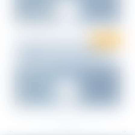
Ten Info
Droit social
Infographie Ten France : dernières
actualités en droit social - Février 2021
<<
<
...
21
22
23
24
25
26
27
...
>
>>