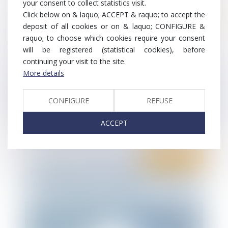
your consent to collect statistics visit.
Click below on & laquo; ACCEPT & raquo; to accept the
Ten Formation
deposit of all cookies or on & laquo; CONFIGURE &
Droit fiscal
Formation droit fiscal 2021 : actualisation
raquo; to choose which cookies require your consent
des connaissances séance 2
will be registered (statistical cookies), before
continuing your visit to the site.
More details
CONFIGURE
REFUSE
ACCEPT
Ten Formation
Droit social
Formation droit social 2021: Actualisation
des connaissances - séance 2