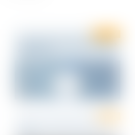
Droit fiscal
Transformation d’une maison en plusieurs
appartements
Ten Info
TEN Avocats accueille de nouveaux
talents